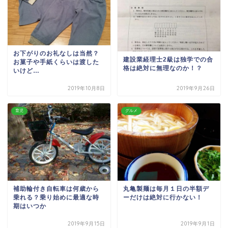
お下がりのお礼なしは当然？
建設業経理士2級は独学での合
お菓子や手紙くらいは渡した
格は絶対に無理なのか！？
いけど…
2019年10月8日
2019年9月26日
育児
グルメ
補助輪付き自転車は何歳から
丸亀製麺は毎月１日の半額デ
乗れる？乗り始めに最適な時
ーだけは絶対に行かない！
期はいつか
2019年9月15日
2019年9月1日