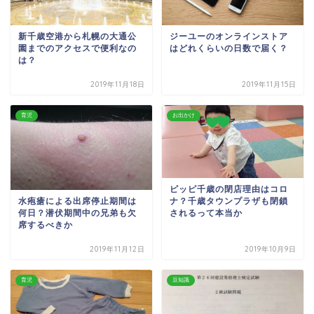
ジーユーのオンラインストア
新千歳空港から札幌の大通公
はどれくらいの日数で届く？
園までのアクセスで便利なの
は？
2019年11月18日
2019年11月15日
育児
お出かけ
ピッピ千歳の閉店理由はコロ
ナ？千歳タウンプラザも閉鎖
水疱瘡による出席停止期間は
されるって本当か
何日？潜伏期間中の兄弟も欠
席するべきか
2019年11月12日
2019年10月9日
育児
豆知識