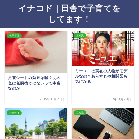
イナコド｜田舎で子育てを
してます！
健康管理
豆知識
ミーユエは実在の人物がモデ
ルなの？あらすじや相関図も
足裏シートの効果は嘘？あの
気になる！
色は老廃物ではないって本当
なのか
2019年11月21日
2019年11月20日
お出かけ
豆知識