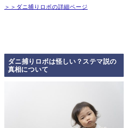
＞＞ダニ捕りロボの詳細ページ
ダニ捕りロボは怪しい？ステマ説の
真相について